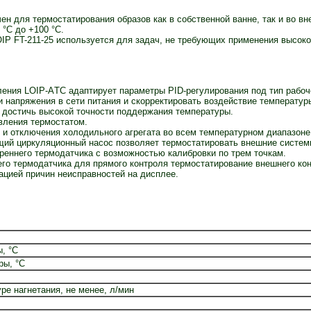
чен для термостатирования образов как в собственной ванне, так и во в
 °С до +100 °С.
IP FT-211-25 используется для задач, не требующих применения высок
ения LOIP-AТC адаптирует параметры PID-регулирования под тип рабоч
 напряжения в сети питания и скорректировать воздействие температур
ь достичь высокой точности поддержания температуры.
вления термостатом.
и отключения холодильного агрегата во всем температурном диапазоне
й циркуляционный насос позволяет термостатировать внешние системы
треннего термодатчика с возможностью калибровки по трем точкам.
о термодатчика для прямого контроля термостатирование внешнего кон
ацией причин неисправностей на дисплее.
, °С
ры, °С
ре нагнетания, не менее, л/мин