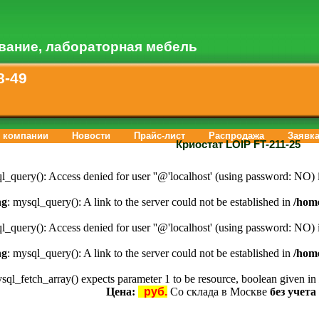
вание, лабораторная мебель
8-49
 компании
Новости
Прайс-лист
Распродажа
Заявк
Криостат LOIP FT-211-25
l_query(): Access denied for user ''@'localhost' (using password: NO)
ng
: mysql_query(): A link to the server could not be established in
/hom
l_query(): Access denied for user ''@'localhost' (using password: NO)
ng
: mysql_query(): A link to the server could not be established in
/hom
ysql_fetch_array() expects parameter 1 to be resource, boolean given in
Цена:
руб.
Со склада в Москве
без учет