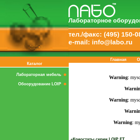
Лабораторное оборудо
тел./факс: (495) 150-0
e-mail: info@labo.ru
Главная
О
Каталог
Лабораторная мебель
Warning
: mysq
Обоорудование LOIP
Warni
Warning
: mysq
Warni
Warning
: m
«Криостаты серии LOIP FT