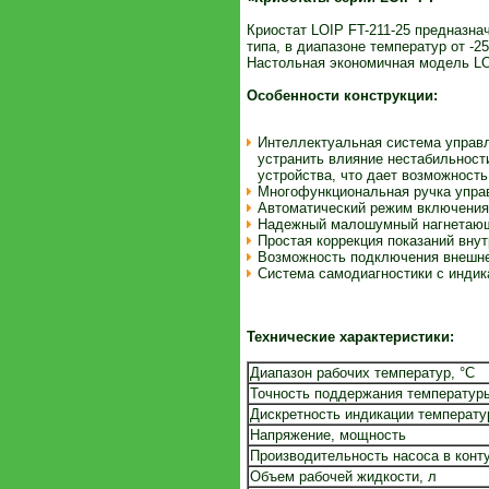
Криостат LOIP FT-211-25 предназна
типа, в диапазоне температур от -25
Настольная экономичная модель LO
Особенности конструкции:
Интеллектуальная система управл
устранить влияние нестабильности
устройства, что дает возможност
Многофункциональная ручка упра
Автоматический режим включения 
Надежный малошумный нагнетающи
Простая коррекция показаний вну
Возможность подключения внешнег
Система самодиагностики с индик
Технические характеристики:
Диапазон рабочих температур, °С
Точность поддержания температуры
Дискретность индикации температу
Напряжение, мощность
Производительность насоса в конту
Объем рабочей жидкости, л