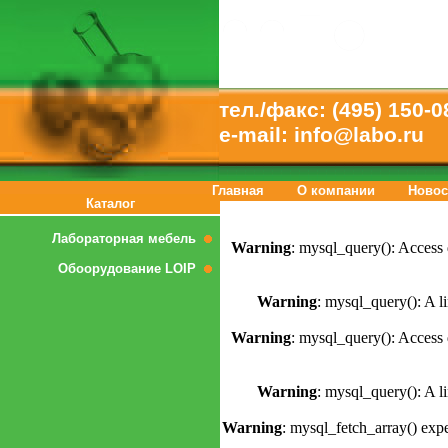
Лабораторное оборудо
тел./факс: (495) 150-0
e-mail: info@labo.ru
Главная
О компании
Новос
Каталог
Лабораторная мебель
Warning
: mysql_query(): Access 
Обоорудование LOIP
Warning
: mysql_query(): A li
Warning
: mysql_query(): Access 
Warning
: mysql_query(): A li
Warning
: mysql_fetch_array() expe