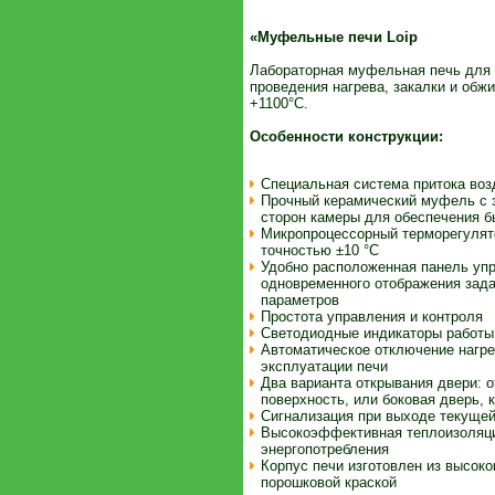
«Муфельные печи Loip
Лабораторная муфельная печь для о
проведения нагрева, закалки и обж
+1100°С.
Особенности конструкции:
Специальная система притока возд
Прочный керамический муфель с 
сторон камеры для обеспечения б
Микропроцессорный терморегулят
точностью ±10 °С
Удобно расположенная панель упр
одновременного отображения зада
параметров
Простота управления и контроля
Светодиодные индикаторы работы
Автоматическое отключение нагре
эксплуатации печи
Два варианта открывания двери: 
поверхность, или боковая дверь,
Сигнализация при выходе текущей
Высокоэффективная теплоизоляци
энергопотребления
Корпус печи изготовлен из высок
порошковой краской